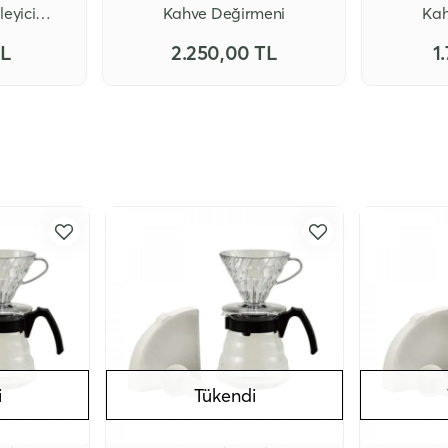
eyici
Kahve Değirmeni
Kah
TL
2.250,00 TL
1
i
Tükendi