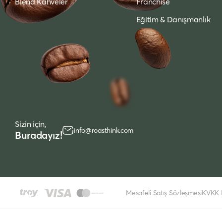
Blend Kahveler
Franchise
Eğitim & Danışmanlık
Sizin için,
info@roasthink.com
Buradayız!
Mesafeli Satış Sözleşmesi
KVKK P