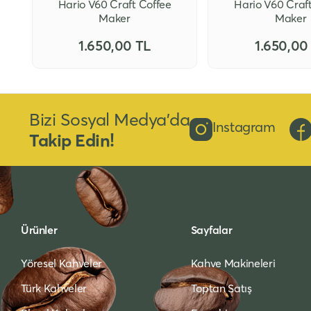
Hario V60 Craft Coffee
Hario V60 Craf
Maker
Maker
1.650,00 TL
1.650,00
Bizi Sosyal Medya’da
Instagram
Takip Edin!
Ürünler
Sayfalar
Yöresel Kahveler
Kahve Makineleri
Türk Kahveler
Toptan Satış