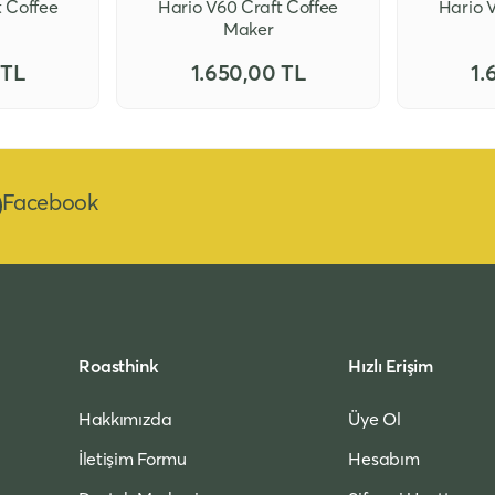
t Coffee
Hario V60 Craft Coffee
Hario 
Maker
 TL
1.650,00 TL
1.
Facebook
Roasthink
Hızlı Erişim
Hakkımızda
Üye Ol
İletişim Formu
Hesabım