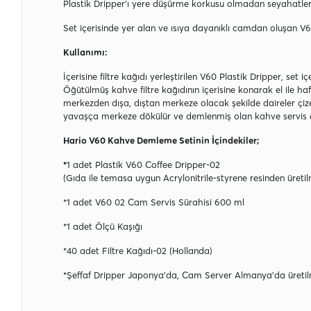
Plastik Dripper’ı yere düşürme korkusu olmadan seyahatlerini
Set içerisinde yer alan ve ısıya dayanıklı camdan oluşan V60
Kullanımı:
İçerisine filtre kağıdı yerleştirilen V60 Plastik Dripper, set i
Öğütülmüş kahve filtre kağıdının içerisine konarak el ile haf
merkezden dışa, dıştan merkeze olacak şekilde daireler çiz
yavaşça merkeze dökülür ve demlenmiş olan kahve servis ed
Hario V60 Kahve Demleme Setinin İçindekiler;
*
1 adet Plastik V60 Coffee Dripper-02
(Gıda ile temasa uygun Acrylonitrile-styrene resinden üretilm
*1 adet V60 02 Cam Servis Sürahisi 600 ml
*1 adet Ölçü Kaşığı
*40 adet Filtre Kağıdı-02 (Hollanda)
*Şeffaf Dripper Japonya’da, Cam Server Almanya’da üretilm