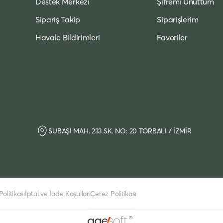
Destek Merkezi
Şifremi Unuttum
Sipariş Takip
Siparişlerim
Havale Bildirimleri
Favoriler
SUBAŞI MAH. 233 SK. NO: 20 TORBALI / İZMİR
olitikası
İptal ve İade Koşulları
Çerez Politikası