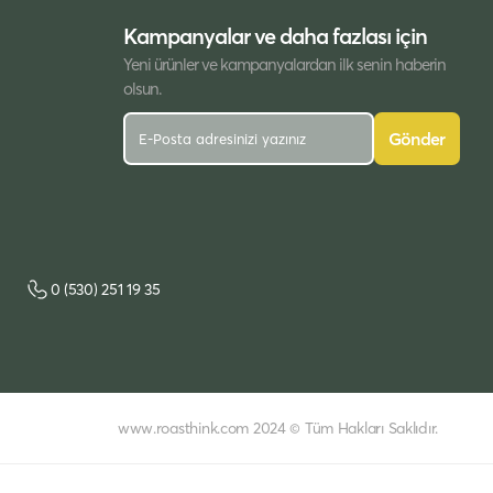
Kampanyalar ve daha fazlası için
Yeni ürünler ve kampanyalardan ilk senin haberin
olsun.
Gönder
0 (530) 251 19 35
www.roasthink.com 2024 © Tüm Hakları Saklıdır.