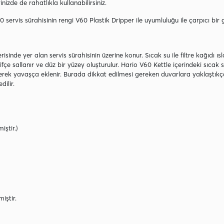
zde de rahatlıkla kullanabilirsiniz.
 servis sürahisinin rengi V60 Plastik Dripper ile uyumluluğu ile çarpıcı bir
çerisinde yer alan servis sürahisinin üzerine konur. Sıcak su ile filtre kağıdı ı
ifçe sallanır ve düz bir yüzey oluşturulur. Hario V60 Kettle içerindeki sıcak
erek yavaşça eklenir. Burada dikkat edilmesi gereken duvarlara yaklaştıkç
ilir.
iştir.)
iştir.