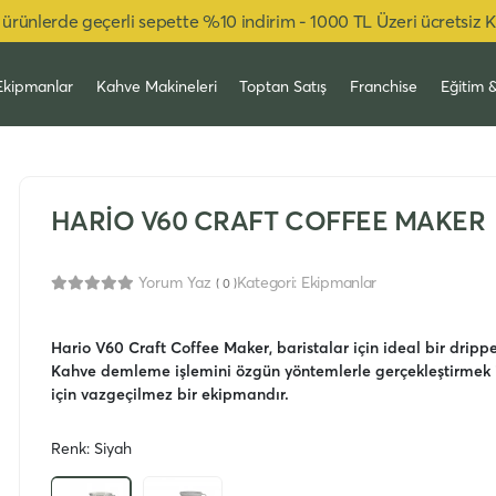
ürünlerde geçerli sepette %10 indirim - 1000 TL Üzeri ücretsiz 
Ekipmanlar
Kahve Makineleri
Toptan Satış
Franchise
Eğitim 
HARİO V60 CRAFT COFFEE MAKER
Yorum Yaz
Kategori:
Ekipmanlar
( 0 )
Hario V60 Craft Coffee Maker, baristalar için ideal bir dripper
Kahve demleme işlemini özgün yöntemlerle gerçekleştirmek i
için vazgeçilmez bir ekipmandır.
Renk: Siyah