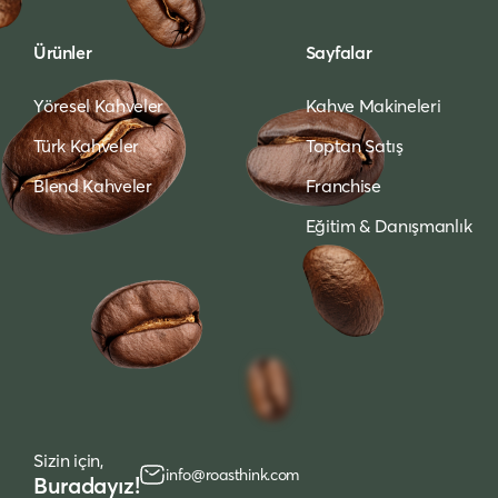
Ürünler
Sayfalar
Yöresel Kahveler
Kahve Makineleri
Türk Kahveler
Toptan Satış
Blend Kahveler
Franchise
Eğitim & Danışmanlık
Sizin için,
info@roasthink.com
Buradayız!