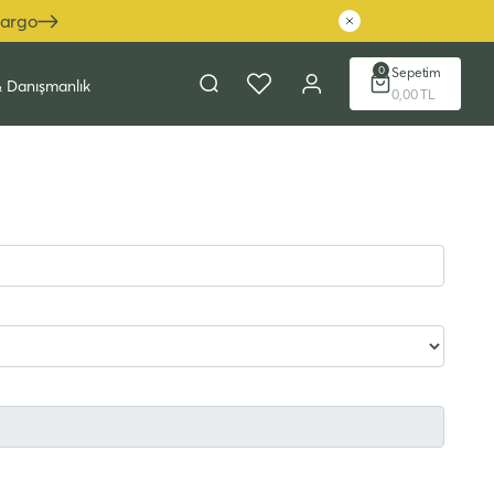
Kargo
0
Sepetim
& Danışmanlık
0,00 TL