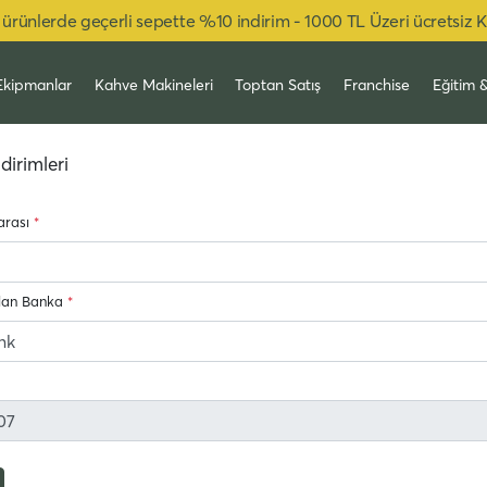
ürünlerde geçerli sepette %10 indirim - 1000 TL Üzeri ücretsiz 
Ekipmanlar
Kahve Makineleri
Toptan Satış
Franchise
Eğitim 
dirimleri
arası
*
lan Banka
*