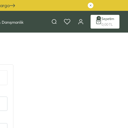
Kargo
0
Sepetim
& Danışmanlık
0,00 TL