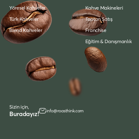
Yöresel Kahveler
Kahve Makineleri
Türk Kahveler
Toptan Satış
Blend Kahveler
Franchise
Eğitim & Danışmanlık
Sizin için,
info@roasthink.com
Buradayız!