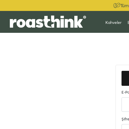
Tüm 
Kahveler
E-Po
Şifr